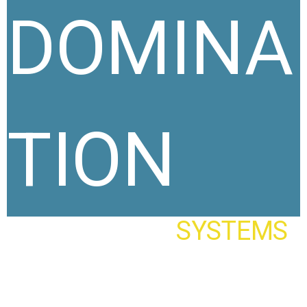
DOMINA
TION
SYSTEMS