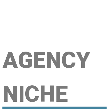
AGENCY
NICHE